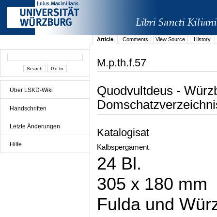
Article
Comments
View Source
History
M.p.th.f.57
Quodvultdeus - Würzb
Über LSKD-Wiki
Domschatzverzeichni
Handschriften
Letzte Änderungen
Katalogisat
Hilfe
Kalbspergament
24 Bl.
305 x 180 mm
Fulda und Wür