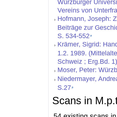
Würzburger Universit
Vereins von Unterfr
Hofmann, Joseph: Z
Beiträge zur Geschic
S. 534-552
Krämer, Sigrid: Hand
1.2. 1989. (Mittelal
Schweiz ; Erg.Bd. 1)
Moser, Peter: Würzb
Niedermayer, Andrea
S.27
Scans in M.p.t
54 existing scans in