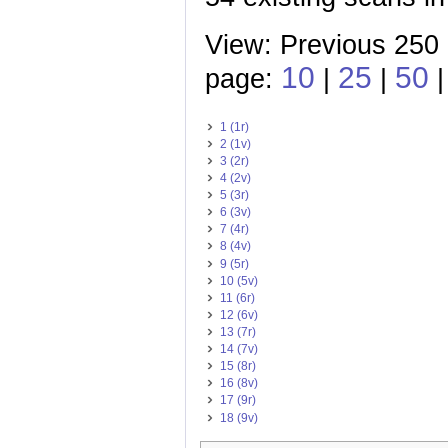
View: Previous 250 
10
25
50
page:
|
|
1 (1r)
2 (1v)
3 (2r)
4 (2v)
5 (3r)
6 (3v)
7 (4r)
8 (4v)
9 (5r)
10 (5v)
11 (6r)
12 (6v)
13 (7r)
14 (7v)
15 (8r)
16 (8v)
17 (9r)
18 (9v)