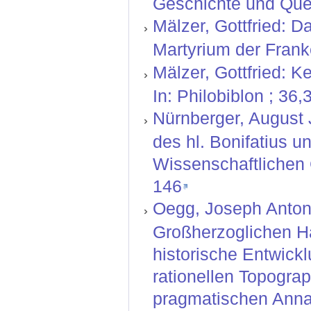
Geschichte und Quel
Mälzer, Gottfried: Da
Martyrium der Frank
Mälzer, Gottfried: 
In: Philobiblon ; 36
Nürnberger, August J
des hl. Bonifatius u
Wissenschaftlichen G
146
Oegg, Joseph Anton:
Großherzoglichen H
historische Entwickl
rationellen Topograp
pragmatischen Anna