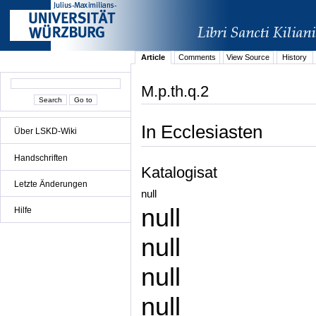
Article
Comments
View Source
History
M.p.th.q.2
In Ecclesiasten
Über LSKD-Wiki
Handschriften
Katalogisat
Letzte Änderungen
null
null
Hilfe
null
null
null