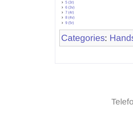
5 (3r)
6 (3v)
7 (4r)
8 (4v)
9 (5r)
Categories
Hands
:
Telef