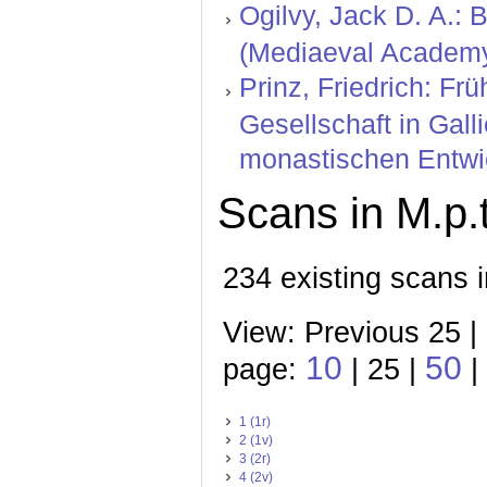
Ogilvy, Jack D. A.:
(Mediaeval Academy 
Prinz, Friedrich: F
Gesellschaft in Gal
monastischen Entwic
Scans in M.p.t
234 existing scans i
View: Previous 25 |
10
50
page:
| 25 |
|
1 (1r)
2 (1v)
3 (2r)
4 (2v)