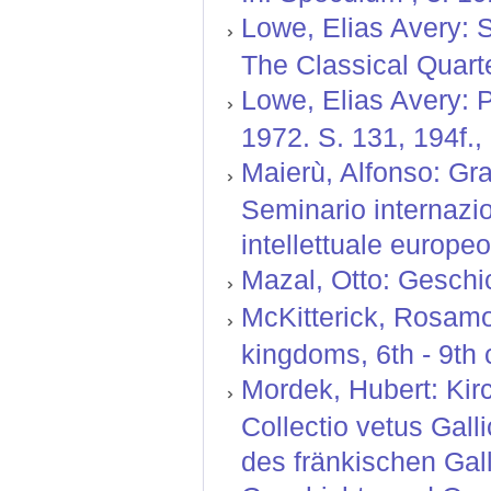
Lowe, Elias Avery: S
The Classical Quarte
Lowe, Elias Avery: P
1972. S. 131, 194f.,
Maierù, Alfonso: Gra
Seminario internazio
intellettuale europeo
Mazal, Otto: Geschic
McKitterick, Rosamo
kingdoms, 6th - 9th 
Mordek, Hubert: Kir
Collectio vetus Gal
des fränkischen Gall