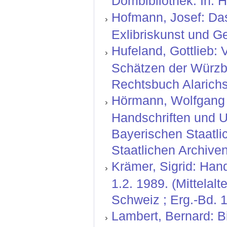
Dombibliothek. In: H
Hofmann, Josef: Das 
Exlibriskunst und G
Hufeland, Gottlieb: 
Schätzen der Würzbu
Rechtsbuch Alarichs
Hörmann, Wolfgang ;
Handschriften und U
Bayerischen Staatli
Staatlichen Archive
Krämer, Sigrid: Hand
1.2. 1989. (Mittelal
Schweiz ; Erg.-Bd. 1
Lambert, Bernard: B