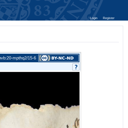
Login
Register