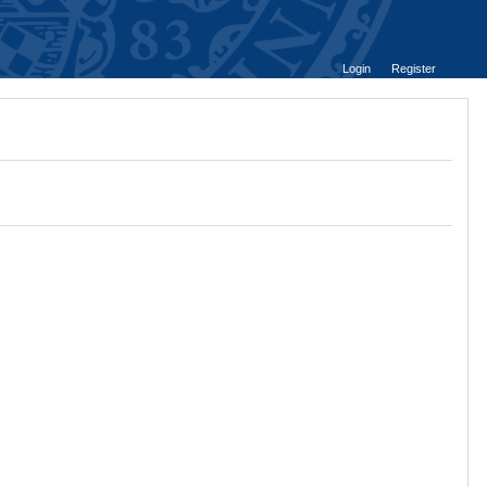
Login
Register