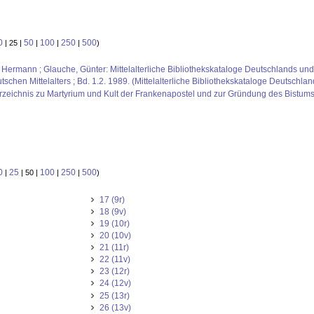
0
50
100
250
500
| 25 |
|
|
|
)
s, Hermann ; Glauche, Günter: Mittelalterliche Bibliothekskataloge Deutschlands un
schen Mittelalters ; Bd. 1.2. 1989. (Mittelalterliche Bibliothekskataloge Deutschlan
sverzeichnis zu Martyrium und Kult der Frankenapostel und zur Gründung des Bistum
0
25
100
250
500
|
| 50 |
|
|
)
17 (9r)
18 (9v)
19 (10r)
20 (10v)
21 (11r)
22 (11v)
23 (12r)
24 (12v)
25 (13r)
26 (13v)