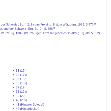
d der Schweiz ; Bd. 4,2: Bistum Freising. Bistum Würzburg. 1979. S.975
ds und der Schweiz ; Erg.-Bd. 1). S. 856
s Würzburg. 1989. (Würzburger Diözesangeschichtsblätter ; Erg.-Bd. 51.52).
33 (17r)
34 (17v)
35 (18r)
36 (18v)
37 (19r)
38 (19v)
39 (20r)
40 (20v)
41 (Hinterer Spiegel)
42 (Hinterdeckel)