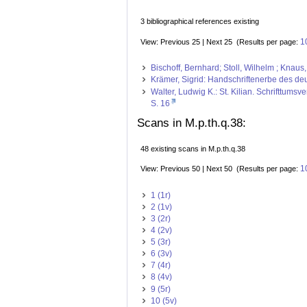
3 bibliographical references existing
1
View: Previous 25 | Next 25 (Results per page:
Bischoff, Bernhard; Stoll, Wilhelm ; Knau
Krämer, Sigrid: Handschriftenerbe des deut
Walter, Ludwig K.: St. Kilian. Schrifttum
S. 16
Scans in M.p.th.q.38:
48 existing scans in M.p.th.q.38
1
View: Previous 50 | Next 50 (Results per page:
1 (1r)
2 (1v)
3 (2r)
4 (2v)
5 (3r)
6 (3v)
7 (4r)
8 (4v)
9 (5r)
10 (5v)