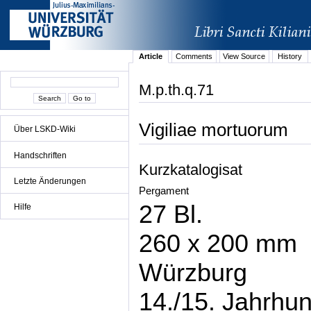
Article
Comments
View Source
History
M.p.th.q.71
Vigiliae mortuorum
Über LSKD-Wiki
Handschriften
Kurzkatalogisat
Letzte Änderungen
Pergament
27 Bl.
Hilfe
260 x 200 mm
Würzburg
14./15. Jahrhun