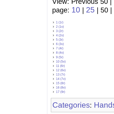
View: Previous 50 |
10
25
page:
|
| 50 |
1 (1r)
2 (1v)
3 (2r)
4 (2v)
5 (3r)
6 (3v)
7 (4r)
8 (4v)
9 (5r)
10 (5v)
11 (6r)
12 (6v)
13 (7r)
14 (7v)
15 (8r)
16 (8v)
17 (9r)
Categories
Hands
: