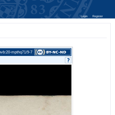
Login
Register