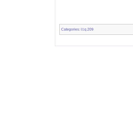
Categories
I.t.q.209
: