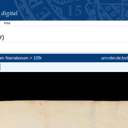
Print
r)