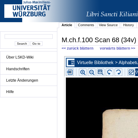
Article
Comments
View Source
History
M.ch.f.100 Scan 68 (34v)
<< zurück blättern
vorwärts blättern >>
Über LSKD-Wiki
Handschriften
Letzte Änderungen
Hilfe