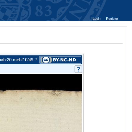
Login
Register