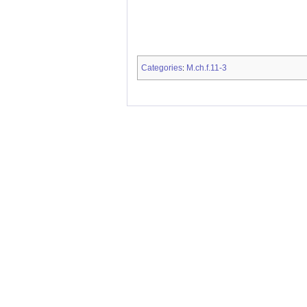
Categories
M.ch.f.11-3
: