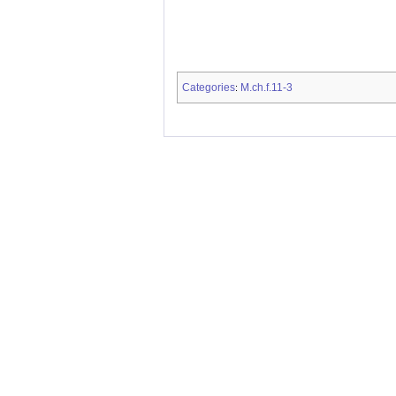
Categories
M.ch.f.11-3
: