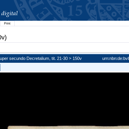
Print
0v)