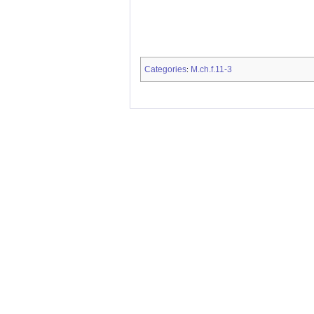
Categories
M.ch.f.11-3
: