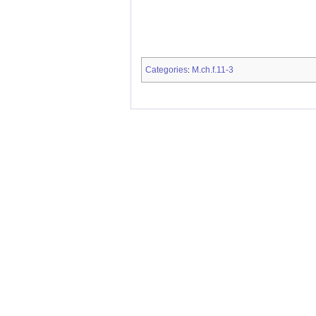
Categories
M.ch.f.11-3
: