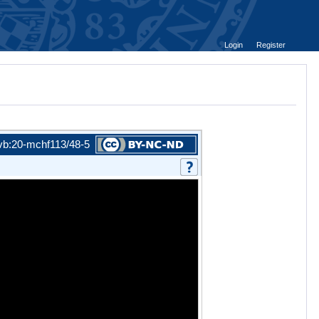
Login
Register