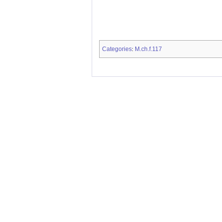
Categories
M.ch.f.117
: