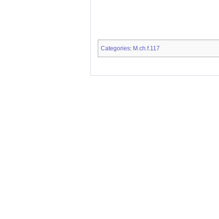
Categories
M.ch.f.117
: