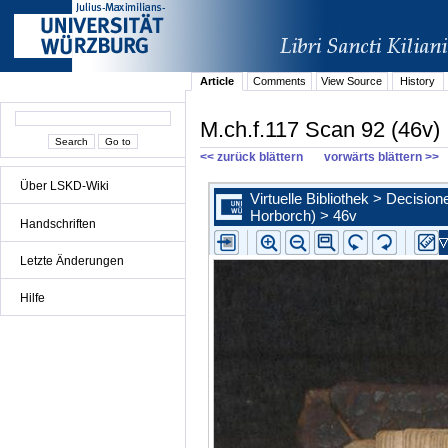
Article
Comments
View Source
History
M.ch.f.117 Scan 92 (46v)
<< zurück blättern
vorwärts blättern >>
Über LSKD-Wiki
Handschriften
Letzte Änderungen
Hilfe