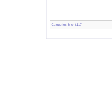
Categories
M.ch.f.117
: