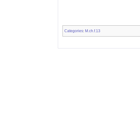
Categories
M.ch.f.13
: