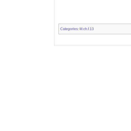
Categories
M.ch.f.13
: