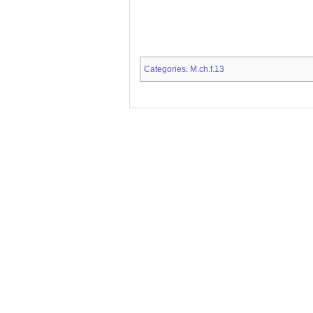
Categories
M.ch.f.13
: