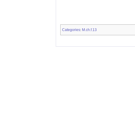
Categories
M.ch.f.13
: