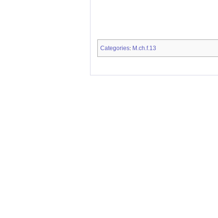
Categories
M.ch.f.13
: