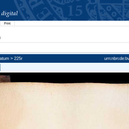
Print
)