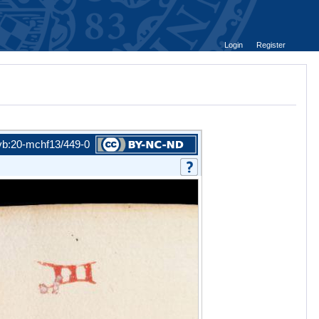
Login
Register