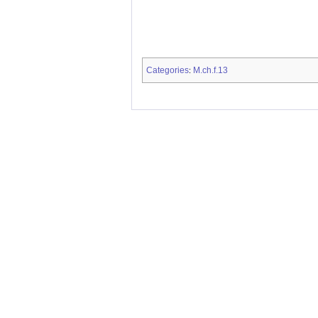
Categories
M.ch.f.13
: