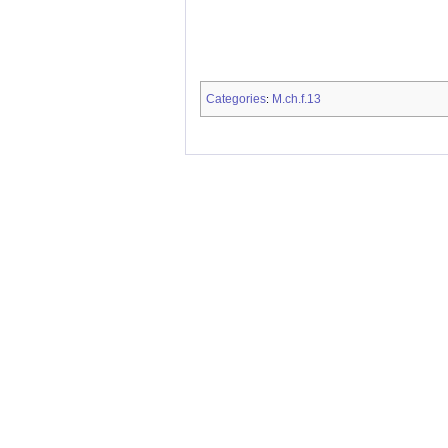
Categories
M.ch.f.13
: