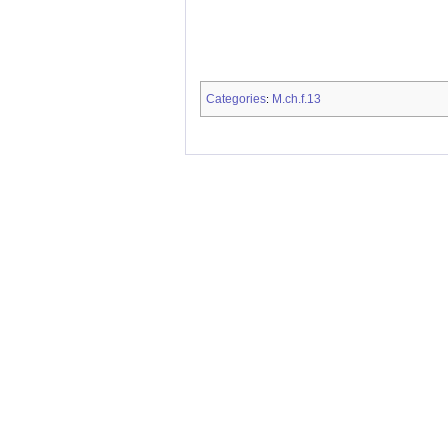
Categories
M.ch.f.13
: