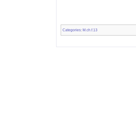
Categories
M.ch.f.13
: