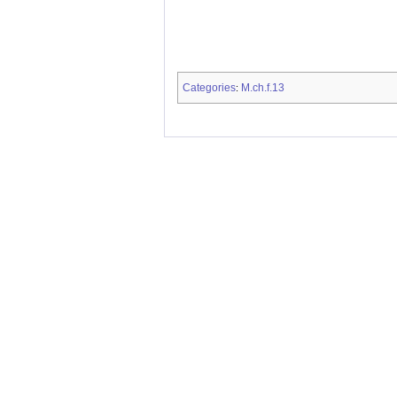
Categories
M.ch.f.13
: