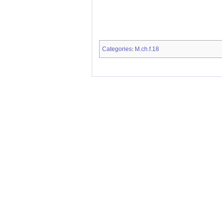
Categories
M.ch.f.18
: