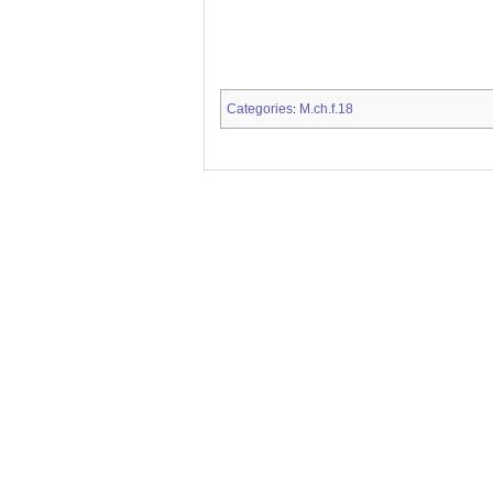
Categories
M.ch.f.18
: