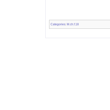
Categories
M.ch.f.18
: