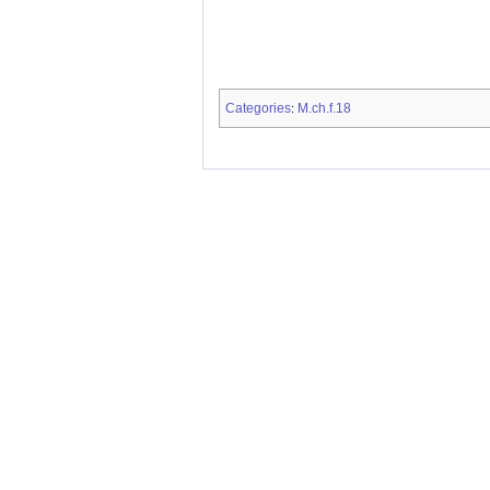
Categories
M.ch.f.18
: