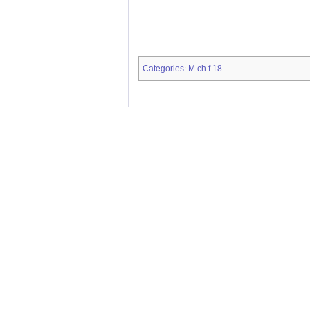
Categories
M.ch.f.18
: