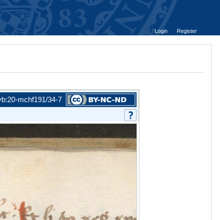
Login
Register