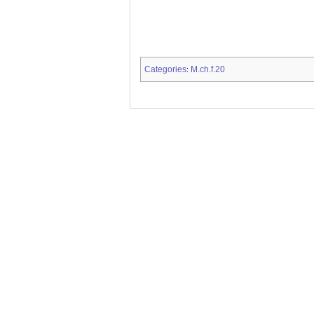
Categories
M.ch.f.20
: