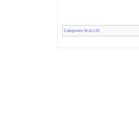
Categories
M.ch.f.20
: