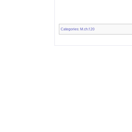
Categories
M.ch.f.20
: