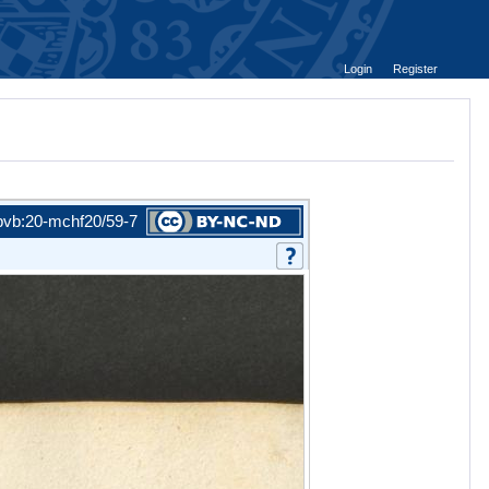
Login
Register