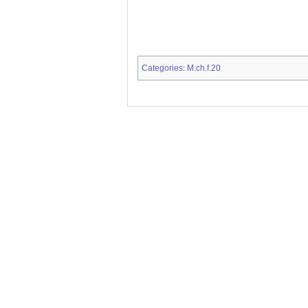
Categories
M.ch.f.20
: