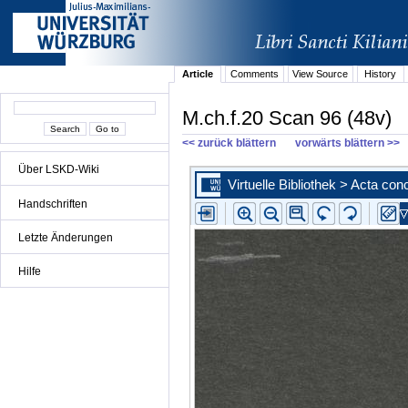
Article
Comments
View Source
History
M.ch.f.20 Scan 96 (48v)
<< zurück blättern
vorwärts blättern >>
Über LSKD-Wiki
Handschriften
Letzte Änderungen
Hilfe