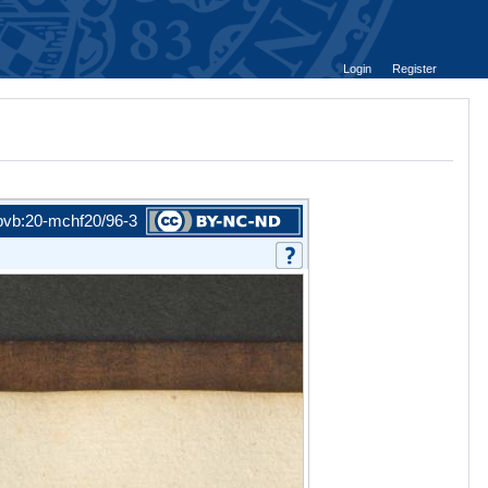
Login
Register