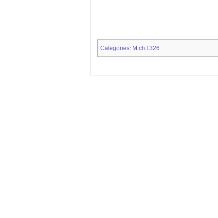
Categories
M.ch.f.326
: