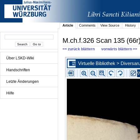
Article
Comments
View Source
History
M.ch.f.326 Scan 135 (66r
<< zurück blättern
vorwärts blättern >>
Über LSKD-Wiki
Handschriften
Letzte Änderungen
Hilfe