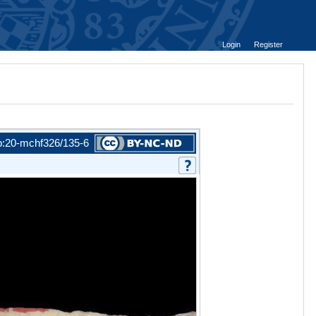
Login
Register