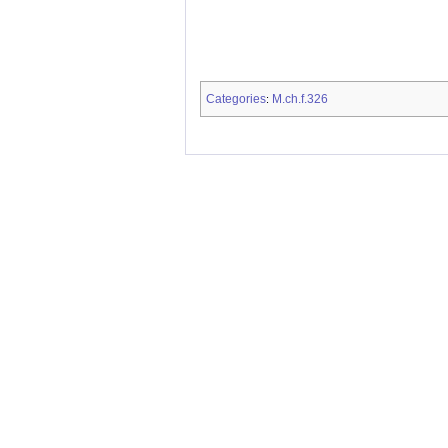
Categories
M.ch.f.326
: