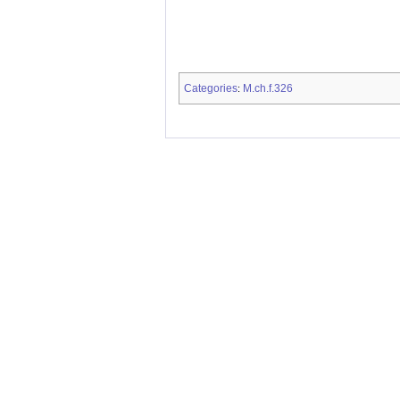
Categories
M.ch.f.326
: