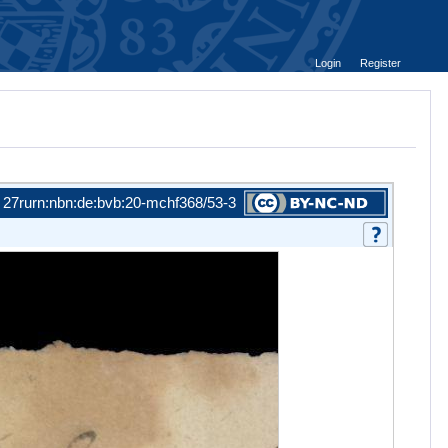
Login
Register