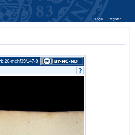
Login
Register