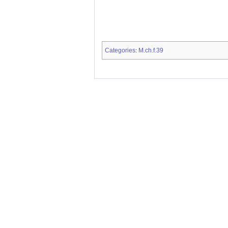
Categories
M.ch.f.39
: