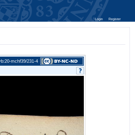
Login
Register